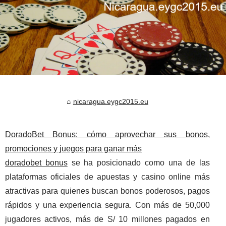
nicaragua.eygc2015.eu
DoradoBet Bonus: cómo aprovechar sus bonos,
promociones y juegos para ganar más
doradobet bonus
se ha posicionado como una de las
plataformas oficiales de apuestas y casino online más
atractivas para quienes buscan bonos poderosos, pagos
rápidos y una experiencia segura. Con más de 50,000
jugadores activos, más de S/ 10 millones pagados en